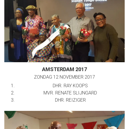
AMSTERDAM 2017
ZONDAG 12 NOVEMBER 2017
DHR. RAY KOOPS
MVR. RENATE SLIJNGARD
DHR. REIZIGER