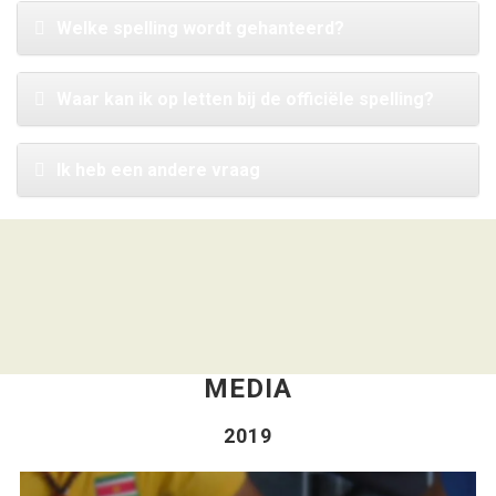
Welke spelling wordt gehanteerd?
Waar kan ik op letten bij de officiële spelling?
Ik heb een andere vraag
MEDIA
2019