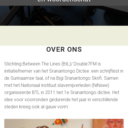
OVER ONS
Stichting Between The Lines (BtL)/ Double7FM is
initiatiefnemer van het Sranantongo Dictee: een schrijftest in
de Surinaamse taal, of na Bigi Sranantongo Skrifi. Samen
met het Nationaal instituut slavernijverleden (NiNsee)
organiseerde BTL in 2011 het 1e Sranantongo dictee. Het
idee voor voorronden gedurende het jaar in verschillende
steden kreeg ook al gauw vorm.